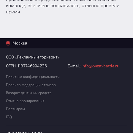
команде, всё очень понравилось, отлично провели
время
Москва
ООО «Рекламный горизонт»
ОГРН: 1187746994236
E-mail:
info@kvest-battle.ru
Политика конфиденциальности
Правила модерации отзывов
Возврат денежных средств
Отмена бронирования
Партнерам
FAQ