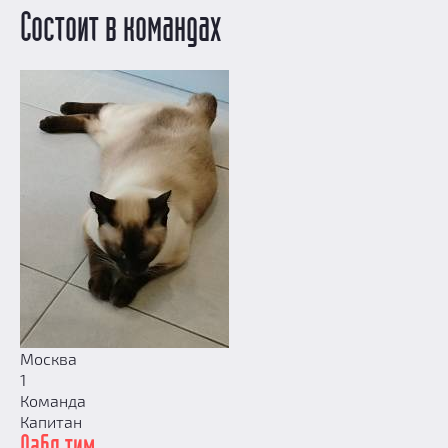
Призы
Состоит в командах
Новости
Добавить квест
Партнерам
Москва
1
Команда
Капитан