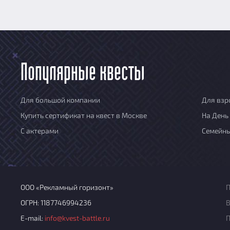
Популярные квесты
Для большой компании
Для взр
Купить сертификат на квест в Москве
На День
С актерами
Семейн
ООО «Рекламный горизонт»
П
ОГРН: 1187746994236
В
E-mail:
info@kvest-battle.ru