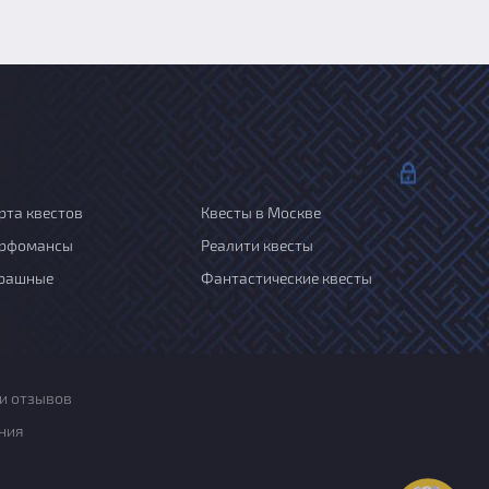
рта квестов
Квесты в Москве
рфомансы
Реалити квесты
рашные
Фантастические квесты
и отзывов
ния