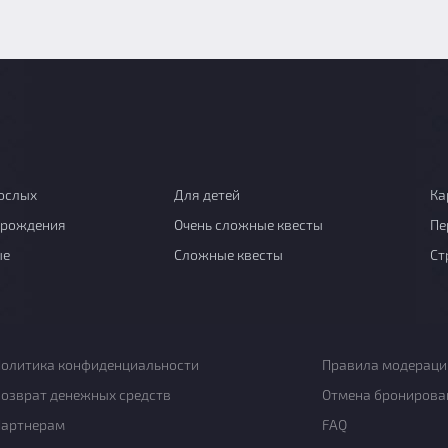
ослых
Для детей
Ка
 рождения
Очень сложные квесты
Пе
ые
Сложные квесты
Ст
олитика конфиденциальности
Правила модераци
озврат денежных средств
Отмена бронирова
Партнерам
FAQ