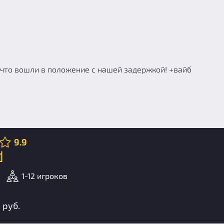
о, что вошли в положение с нашей задержкой! +вайб
9.9
d
1-12 игроков
 руб.