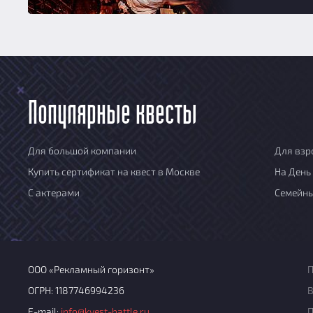
Популярные квесты
Для большой компании
Для взр
Купить сертификат на квест в Москве
На День
С актерами
Семейн
ООО «Рекламный горизонт»
П
ОГРН: 1187746994236
В
E-mail:
info@kvest-battle.ru