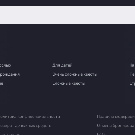
ослых
Для детей
Ка
 рождения
Очень сложные квесты
Пе
ые
Сложные квесты
Ст
олитика конфиденциальности
Правила модераци
озврат денежных средств
Отмена бронирова
Партнерам
FAQ