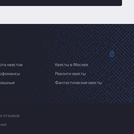
рта квестов
Квесты в Москве
рфомансы
Реалити квесты
рашные
Фантастические квесты
и отзывов
ния