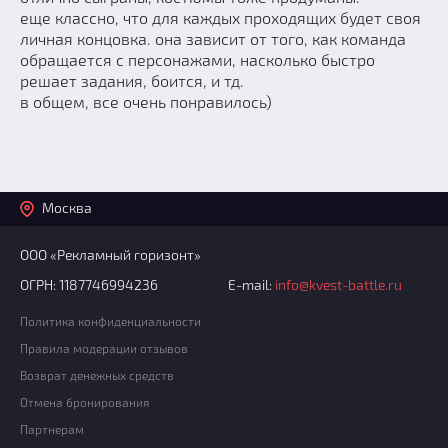
еще классно, что для каждых проходящих будет своя
личная концовка. она зависит от того, как команда
обращается с персонажами, насколько быстро
решает задания, боится, и тд.
в общем, все очень понравилось)
Москва
ООО «Рекламный горизонт»
ОГРН: 1187746994236
E-mail:
info@kvest-battle.ru
Политика конфиденциальности
Правила модерации отзывов
Возврат денежных средств
Отмена бронирования
Партнерам