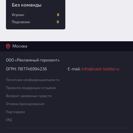
Без команды
Игроки:
8
Подсказки:
0
Москва
ООО «Рекламный горизонт»
ОГРН: 1187746994236
E-mail:
info@kvest-battle.ru
Политика конфиденциальности
Правила модерации отзывов
Возврат денежных средств
Отмена бронирования
Партнерам
FAQ