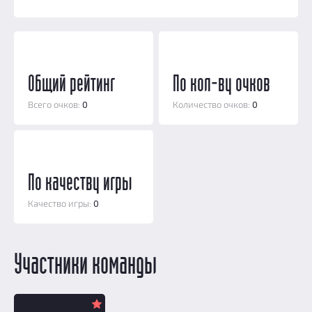
Призы
Новости
Добавить квест
Партнерам
Общий рейтинг
По кол-ву очков
Всего очков:
0
Количество очков:
0
По качеству игры
Качество игры:
0
Участники команды