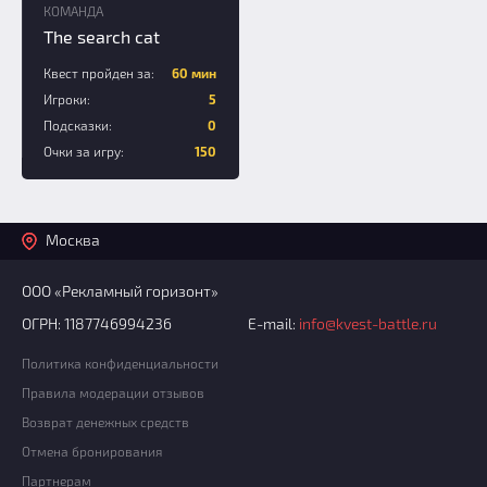
КОМАНДА
The search cat
Квест пройден за:
60 мин
Игроки:
5
Подсказки:
0
Очки за игру:
150
Москва
ООО «Рекламный горизонт»
ОГРН: 1187746994236
E-mail:
info@kvest-battle.ru
Политика конфиденциальности
Правила модерации отзывов
Возврат денежных средств
Отмена бронирования
Партнерам