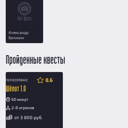
Александр
Беликин
Пройденные квесты
8.6
ПЕРФОРМАНС
12+
Шёпот 1.0
60 минут
2-8 игроков
от 3 800 руб.