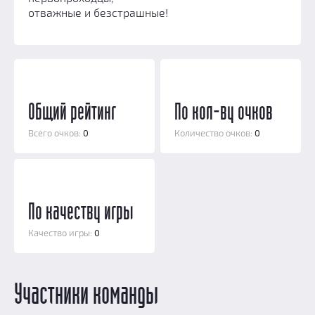
Призы
отважные и безстрашные!
Новости
Добавить квест
Партнерам
Общий рейтинг
По кол-ву очков
Всего очков:
0
Количество очков:
0
По качеству игры
Качество игры:
0
Участники команды