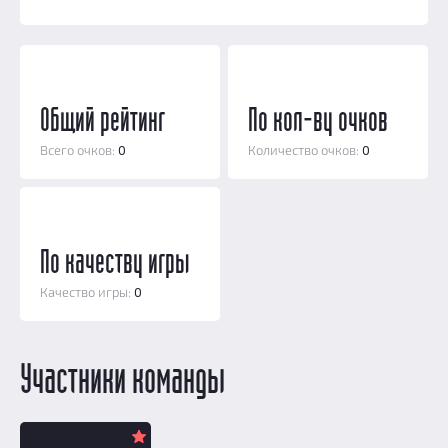
Призы
Новости
Добавить квест
Партнерам
Общий рейтинг
По кол-ву очков
Всего очков:
0
Количество очков:
0
По качеству игры
Качество игры:
0
Участники команды