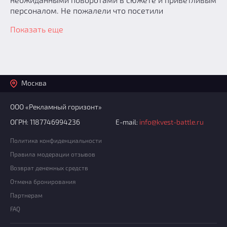
персоналом. Не пожалели что посетили
Показать еще
Москва
ООО «Рекламный горизонт»
ОГРН: 1187746994236
E-mail:
info@kvest-battle.ru
Политика конфиденциальности
Правила модерации отзывов
Возврат денежных средств
Отмена бронирования
Партнерам
FAQ