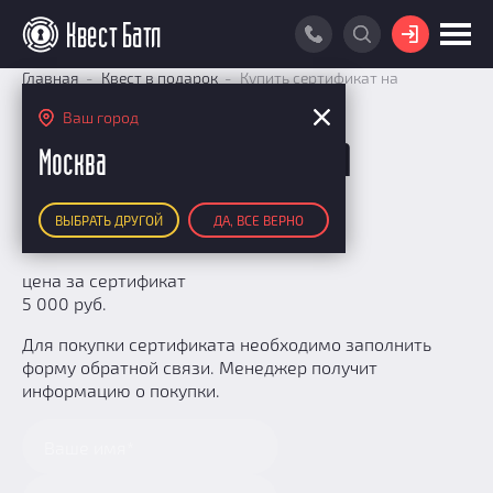
ВОЙТИ
Главная
Квест в подарок
Купить сертификат на
перфоманс
ПОИСК КВЕСТА
Ваш город
АКЦИИ
Купить сертификат на
Москва
РЕЙТИНГ КВЕСТОВ
перфоманс
ВЫБРАТЬ ДРУГОЙ
ДА, ВСЕ ВЕРНО
КАРТА КВЕСТОВ
РЕЙТИНГ КОМАНД
цена за сертификат
5 000 руб.
Итоговый рейтинг
ПОИСК КОМАНДЫ
По количеству очков
Для покупки сертификата необходимо заполнить
КВЕСТ БАТЛ
форму обратной связи. Менеджер получит
По качеству игры
информацию о покупки.
О Квест Батле
КВЕСТ В ПОДАРОК
Список команд
Cashback
Как подсчитываются рейтинги