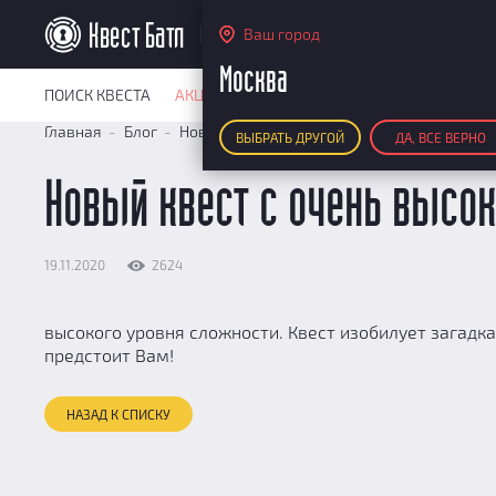
Москва
Ваш город
Москва
ПОИСК КВЕСТА
АКЦИИ
РЕЙТИНГ КВЕСТОВ
КАРТА КВЕ
Главная
Блог
Новости
Новый квест с очень высоким у
ВЫБРАТЬ ДРУГОЙ
ДА, ВСЕ ВЕРНО
Новый квест с очень высо
19.11.2020
2624
высокого уровня сложности. Квест изобилует загадк
предстоит Вам!
НАЗАД К СПИСКУ