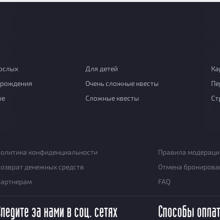
ослых
Для детей
Ка
 рождения
Очень сложные квесты
Пе
ые
Сложные квесты
Ст
олитика конфиденциальности
Правила модераци
озврат денежных средств
Отмена бронирова
Партнерам
FAQ
Следите за нами в соц. сетях
Способы опла