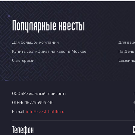
Популярные квесты
Для большой компании
Для взр
Купить сертификат на квест в Москве
На День
С актерами
Семейн
ООО «Рекламный горизонт»
П
ОГРН: 1187746994236
В
E-mail:
info@kvest-battle.ru
Телефон