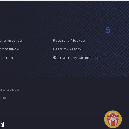
рта квестов
Квесты в Москве
рфомансы
Реалити квесты
рашные
Фантастические квесты
и отзывов
ния
ты