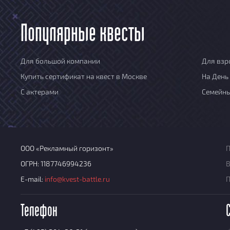
Популярные квесты
Для большой компании
Для взр
Купить сертификат на квест в Москве
На День
С актерами
Семейн
ООО «Рекламный горизонт»
П
ОГРН: 1187746994236
В
E-mail:
info@kvest-battle.ru
Телефон