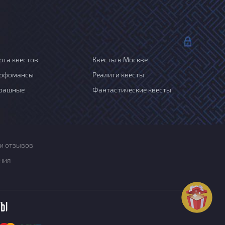
рта квестов
Квесты в Москве
рфомансы
Реалити квесты
рашные
Фантастические квесты
и отзывов
ния
ты